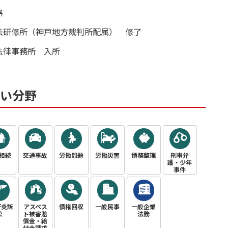
格
法研修所（神戸地方裁判所配属） 修了
法律事務所 入所
い分野
相続
交通事故
労働問題
労働災害
債務整理
刑事弁
護・少年
事件
肝炎訴
アスベス
債権回収
一般民事
一般企業
訟
ト被害賠
法務
償金・給
付金請求