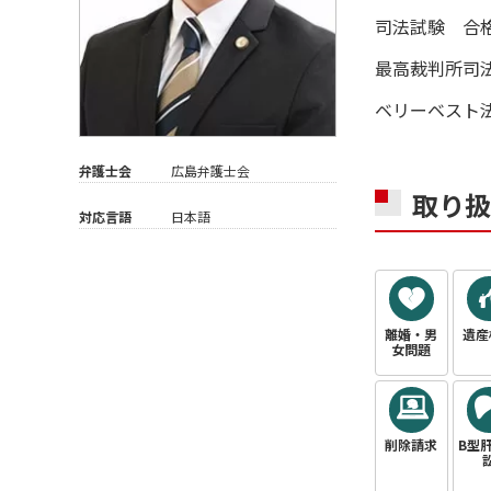
司法試験 合
最高裁判所司
ベリーベスト
弁護士会
広島弁護士会
取り扱
対応言語
日本語
離婚・男
遺産
女問題
削除請求
B型