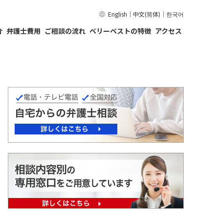
English
｜
中文(简体)
｜
한국어
介
弁護士費用
ご相談の流れ
ベリーベストの特徴
アクセス