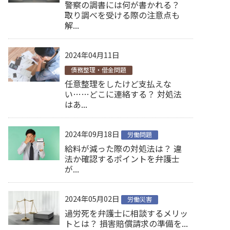
警察の調書には何が書かれる？
取り調べを受ける際の注意点も
解...
2024年04月11日
債務整理・借金問題
任意整理をしたけど支払えな
い……どこに連絡する？ 対処法
はあ...
2024年09月18日
労働問題
給料が減った際の対処法は？ 違
法か確認するポイントを弁護士
が...
2024年05月02日
労働災害
過労死を弁護士に相談するメリッ
トとは？ 損害賠償請求の準備を...