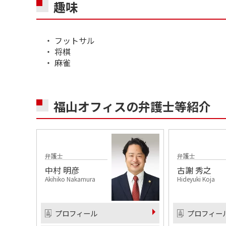
趣味
・ フットサル
・ 将棋
・ 麻雀
福山オフィスの
弁護士等紹介
弁護士
弁護士
中村 明彦
古謝 秀之
Akihiko Nakamura
Hideyuki Koja
プロフィール
プロフィー