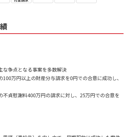
績
が主な争点となる事案を多数解決
の100万円以上の財産分与請求を0円での合意に成功し、
の不貞慰謝料400万円の請求に対し、25万円での合意を