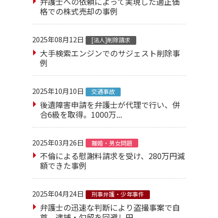
弁護士への依頼によって実現した適正価
格での株式売却の事例
2025年08月12日
[法人]削除請求
大手検索エンジンでのサジェスト削除事
例
2025年10月10日
交通事故
後遺障害申請を弁護士が代理で行い、併
合6級を取得。1000万...
2025年03月26日
離婚・男女問題
不倫による慰謝料請求を受け、280万円減
額できた事例
2025年04月24日
刑事弁護・少年事件
弁護士の迅速な判断により盗撮事案で自
首。逮捕・勾留を回避し円...