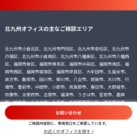
北九州オフィスの主なご相談エリア
北九州市小倉北区、北九州市門司区、北九州市若松区、北九州市
戸畑区、北九州市小倉南区、北九州市八幡東区、北九州市八幡西
区、福岡市東区、福岡市博多区、福岡市中央区、福岡市南区、福
岡市西区、福岡市城南区、福岡市早良区、大牟田市、久留米市、
直方市、飯塚市、田川市、柳川市、八女市、筑後市、大川市、行
橋市、豊前市、中間市、小郡市、筑紫野市、春日市、大野城市、
宗像市、太宰府市、古賀市、福津市、うきは市、宮若市、嘉麻
市、朝倉市、みやま市、糸島市、筑紫郡那珂川町、糟屋郡宇美
町、糟屋郡篠栗町、糟屋郡志免町、糟屋郡須恵町、糟屋郡新宮
お問い合わせ
町、糟屋郡久山町、糟屋郡粕屋町、遠賀郡芦屋町、遠賀郡水巻
ご相談内容別に、専用窓口をご用意しています。
町、遠賀郡岡垣町、遠賀郡遠賀町、鞍手郡小竹町、鞍手郡鞍手
お近くのオフィスを探す >
町、嘉穂郡桂川町、朝倉郡筑前町、朝倉郡東峰村三井郡大刀洗