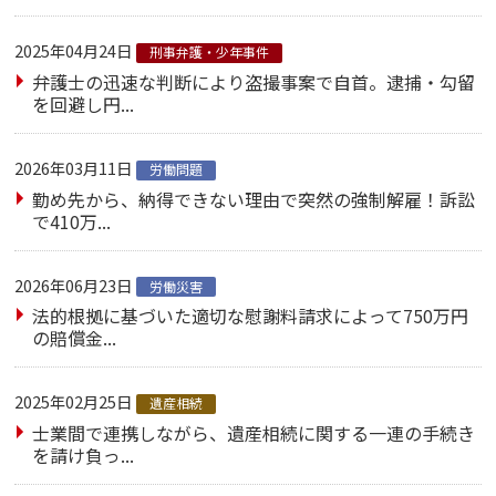
2025年04月24日
刑事弁護・少年事件
弁護士の迅速な判断により盗撮事案で自首。逮捕・勾留
を回避し円...
2026年03月11日
労働問題
勤め先から、納得できない理由で突然の強制解雇！訴訟
で410万...
2026年06月23日
労働災害
法的根拠に基づいた適切な慰謝料請求によって750万円
の賠償金...
2025年02月25日
遺産相続
士業間で連携しながら、遺産相続に関する一連の手続き
を請け負っ...