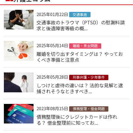
2025年01月22日
交通事故
交通事故のトラウマ（PTSD）の慰謝料請
求と後遺障害等級の概...
2025年05月14日
離婚・男女問題
離婚を切り出すタイミングは？ やってお
くべき準備と注意点
2025年05月28日
刑事弁護・少年事件
しつけと虐待の違いは？ 法的な見解と逮
捕されそうなときすべき...
2023年08月15日
債務整理・借金問題
債務整理後にクレジットカードは作れ
る？ 借金整理前に知ってお...