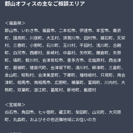
郡山オフィスの主なご相談エリア
＜福島県＞
郡山市、いわき市、福島市、二本松市、伊達市、本宮市、桑折
町、国見町、川俣町、大玉村、須賀川市、田村市、鏡石町、天栄
村、三春町、小野町、石川町、玉川村、平田村、浅川町、古殿
町、白河市、西郷村、泉崎村、中島村、矢吹町、棚倉町、矢祭
町、塙町、鮫川村、会津若松市、喜多方市、北塩原村、西会津
町、磐梯町、猪苗代町、会津坂下町、湯川村、柳津町、三島町、
金山町、昭和村、会津美里町、下郷町、檜枝岐村、只見町、南会
津町、相馬市、南相馬市、広野町、楢葉町、富岡町、川内村、大
熊町、双葉町、浪江町、葛尾村、新地町、飯舘村
＜宮城県＞
白石市、角田市、七ヶ宿町、蔵王町、柴田町、山元町、大河原
町、丸森町、およびその他近隣地域にお住いの方