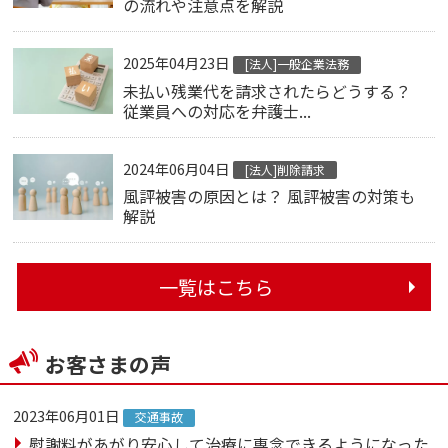
の流れや注意点を解説
2025年04月23日
[法人]一般企業法務
未払い残業代を請求されたらどうする？
従業員への対応を弁護士...
2024年06月04日
[法人]削除請求
風評被害の原因とは？ 風評被害の対策も
解説
一覧はこちら
お客さまの声
2023年06月01日
交通事故
慰謝料があがり安心して治療に専念できるようになった