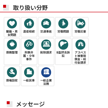
取り扱い分野
離婚・男
遺産相続
交通事故
労働問題
労働災害
女問題
債務整理
刑事弁
削除請求
B型肝炎訴
アスベス
護・少年
訟
ト被害賠
事件
償金・給
付金請求
債権回収
一般民事
一般企業
法務
メッセージ