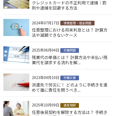
クレジットカードの不正利用で逮捕｜罰
則や逮捕を回避する方法
2024年07月17日
債務整理・借金問題
任意整理における将来利息とは？ 計算方
法や減額できないケース
2025年06月04日
労働問題
残業代の単価とは？ 計算方法や未払い残
業代を請求する流れを解...
2023年04月10日
労働災害
派遣先で労災に！ どのように手続きを進
めて誰に責任を問うべき...
2025年10月09日
遺産相続
任意後見契約を解除する方法は？ 手続き