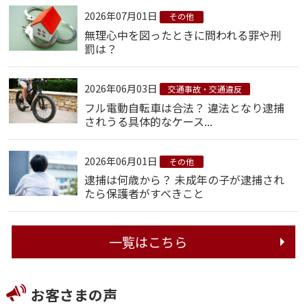
2026年07月01日
その他
無理心中を図ったときに問われる罪や刑
罰は？
2026年06月03日
交通事故・交通違反
フル電動自転車は合法？ 違法となり逮捕
されうる具体的なケース...
2026年06月01日
その他
逮捕は何歳から？ 未成年の子が逮捕され
たら保護者がすべきこと
一覧はこちら
お客さまの声