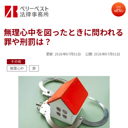
MENU
無理心中を図ったときに問われる
罪や刑罰は？
更新:
2026年07月01日
公開:
2026年07月01日
その他
無理心中
罪