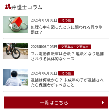
弁護士コラム
2026年07月01日
その他
無理心中を図ったときに問われる罪や刑
罰は？
2026年06月03日
交通事故・交通違反
フル電動自転車は合法？ 違法となり逮捕
されうる具体的なケース...
2026年06月01日
その他
逮捕は何歳から？ 未成年の子が逮捕され
たら保護者がすべきこと
一覧はこちら