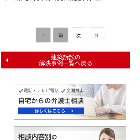
前
次
建築訴訟の
解決事例一覧へ戻る