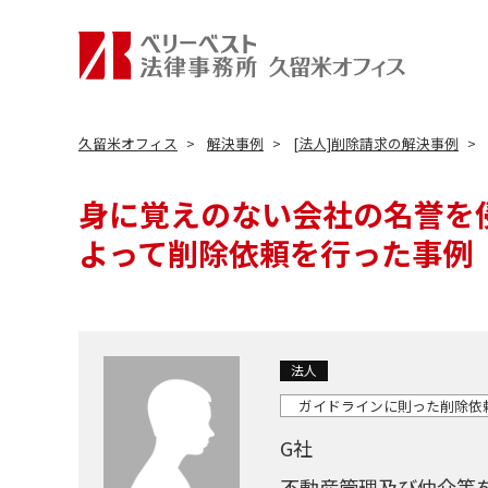
久留米オフィス
解決事例
[法人]削除請求の解決事例
身に覚えのない会社の名誉を
よって削除依頼を行った事例
法人
ガイドラインに則った削除依
G社
不動産管理及び仲介等