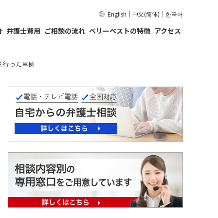
English
｜
中文(简体)
｜
한국어
介
弁護士費用
ご相談の流れ
ベリーベストの特徴
アクセス
を行った事例