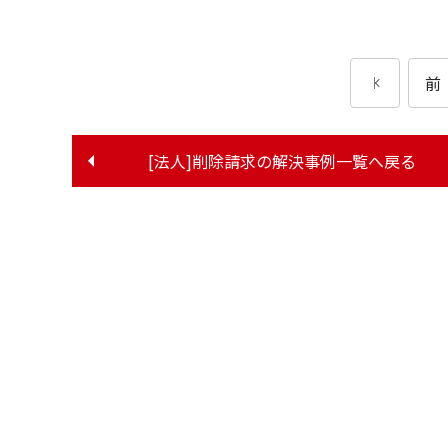
前
[法人]削除請求の
解決事例一覧へ戻る