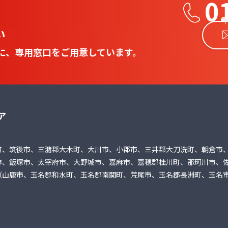
0
平
い
に、専用窓口をご用意しています。
ア
町、筑後市、三潴郡大木町、大川市、小郡市、三井郡大刀洗町、朝倉市
市、飯塚市、太宰府市、大野城市、嘉麻市、嘉穂郡桂川町、那珂川市、
（山鹿市、玉名郡和水町、玉名郡南関町、荒尾市、玉名郡長洲町、玉名