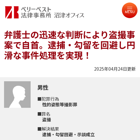
MENU
弁護士の迅速な判断により盗撮事
案で自首。逮捕・勾留を回避し円
滑な事件処理を実現！
2025年04月24日更新
男性
■犯罪行為
性的姿態等撮影罪
■罪名
盗撮
■解決結果
逮捕・勾留回避・示談成立