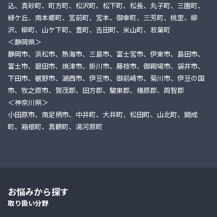
込、真砂町、町方町、松沢町、松下町、松長、丸子町、三園町、
緑ケ丘、南本郷町、宮前町、宮本、御幸町、三芳町、桃里、柳
沢、柳町、山ケ下町、豊町、吉田町、米山町、若葉町
＜静岡県＞
静岡市、浜松市、熱海市、三島市、富士宮市、伊東市、島田市、
富士市、磐田市、焼津市、掛川市、藤枝市、御殿場市、袋井市、
下田市、裾野市、湖西市、伊豆市、御前崎市、菊川市、伊豆の国
市、牧之原市、賀茂郡、田方郡、駿東郡、榛原郡、周智郡
＜神奈川県＞
小田原市、南足柄市、中井町、大井町、松田町、山北町、開成
町、箱根町、真鶴町、湯河原町
お悩みから探す
取り扱い分野