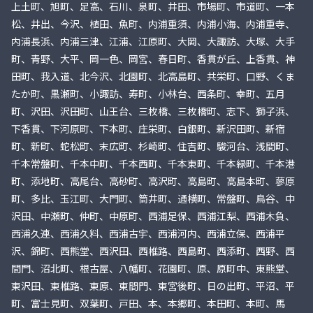
上土町、旭町、足高、石川、泉町、井田、市場町、市道町、一本
松、井出、今沢、植田、魚町、内浦重須、内浦小海、内浦重寺、
内浦長浜、内浦三津、江浦、江原町、大岡、大諏訪、大塚、大手
町、青野、大平、岡一色、岡宮、春日町、香貫が丘、上香貫、神
田町、我入道、北今沢、北園町、北高島町、共栄町、口野、くま
たか町、黒瀬町、小諏訪、寿町、小林台、西条町、幸町、五月
町、沢田、沢田町、山王台、三枚橋、三枚橋町、志下、獅子浜、
下香貫、下河原町、下本町、庄栄町、白銀町、新沢田町、新宿
町、新町、蛇松町、末広町、杉崎町、住吉町、駿河台、浅間町、
千本常盤町、千本中町、千本西町、千本東町、千本緑町、千本港
町、添地町、高尾台、高砂町、高沢町、高島町、高島本町、蓼原
町、多比、玉江町、大門町、筒井町、通横町、常盤町、鳥谷、中
沢田、中瀬町、仲町、中原町、西浦足保、西浦江梨、西浦木負、
西浦久連、西浦久料、西浦古宇、西浦河内、西浦立保、西浦平
沢、錦町、西熊堂、西沢田、西椎路、西島町、西添町、西野、西
間門、沼北町、根古屋、八幡町、花園町、原、原町中、東熊堂、
東沢田、東椎路、東原、東間門、東宮後町、日の出町、平沼、平
町、富士見町、双葉町、戸田、本、本郷町、本田町、本町、馬