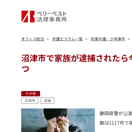
オフィス総合
弁護士コラム一覧
刑事弁護・少年事件
沼津市で家族が逮捕されたら
つ
その他
沼津市
逮捕
静岡県警が公
数は1117件