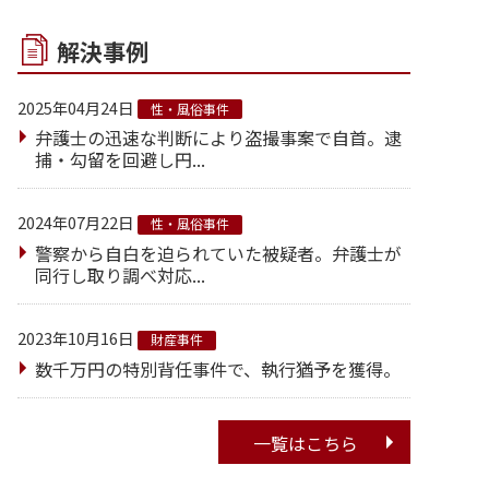
解決事例
2025年04月24日
性・風俗事件
弁護士の迅速な判断により盗撮事案で自首。逮
捕・勾留を回避し円...
2024年07月22日
性・風俗事件
警察から自白を迫られていた被疑者。弁護士が
同行し取り調べ対応...
2023年10月16日
財産事件
数千万円の特別背任事件で、執行猶予を獲得。
一覧はこちら