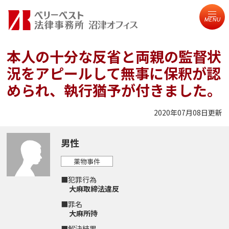
MENU
本人の十分な反省と両親の監督状
況をアピールして無事に保釈が認
められ、執行猶予が付きました。
2020年07月08日更新
男性
薬物事件
■犯罪行為
大麻取締法違反
■罪名
大麻所持
■解決結果