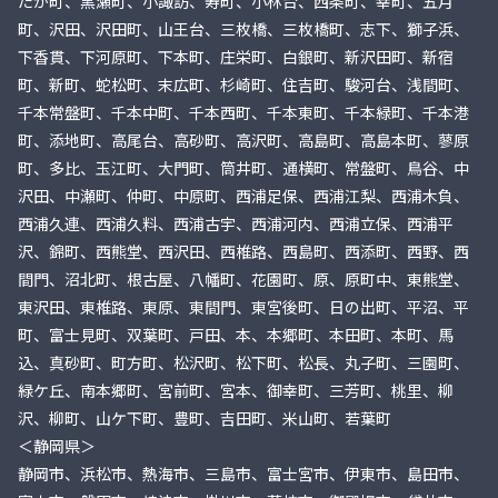
たか町、黒瀬町、小諏訪、寿町、小林台、西条町、幸町、五月
町、沢田、沢田町、山王台、三枚橋、三枚橋町、志下、獅子浜、
下香貫、下河原町、下本町、庄栄町、白銀町、新沢田町、新宿
町、新町、蛇松町、末広町、杉崎町、住吉町、駿河台、浅間町、
千本常盤町、千本中町、千本西町、千本東町、千本緑町、千本港
町、添地町、高尾台、高砂町、高沢町、高島町、高島本町、蓼原
町、多比、玉江町、大門町、筒井町、通横町、常盤町、鳥谷、中
沢田、中瀬町、仲町、中原町、西浦足保、西浦江梨、西浦木負、
西浦久連、西浦久料、西浦古宇、西浦河内、西浦立保、西浦平
沢、錦町、西熊堂、西沢田、西椎路、西島町、西添町、西野、西
間門、沼北町、根古屋、八幡町、花園町、原、原町中、東熊堂、
東沢田、東椎路、東原、東間門、東宮後町、日の出町、平沼、平
町、富士見町、双葉町、戸田、本、本郷町、本田町、本町、馬
込、真砂町、町方町、松沢町、松下町、松長、丸子町、三園町、
緑ケ丘、南本郷町、宮前町、宮本、御幸町、三芳町、桃里、柳
沢、柳町、山ケ下町、豊町、吉田町、米山町、若葉町
＜静岡県＞
静岡市、浜松市、熱海市、三島市、富士宮市、伊東市、島田市、