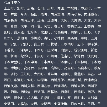
＜沼津市＞
上土町、旭町、足高、石川、泉町、井田、市場町、市道町、一本
松、井出、今沢、植田、魚町、内浦重須、内浦小海、内浦重寺、
内浦長浜、内浦三津、江浦、江原町、大岡、大諏訪、大塚、大手
町、青野、大平、岡一色、岡宮、春日町、香貫が丘、上香貫、神
田町、我入道、北今沢、北園町、北高島町、共栄町、口野、くま
たか町、黒瀬町、小諏訪、寿町、小林台、西条町、幸町、五月
町、沢田、沢田町、山王台、三枚橋、三枚橋町、志下、獅子浜、
下香貫、下河原町、下本町、庄栄町、白銀町、新沢田町、新宿
町、新町、蛇松町、末広町、杉崎町、住吉町、駿河台、浅間町、
千本常盤町、千本中町、千本西町、千本東町、千本緑町、千本港
町、添地町、高尾台、高砂町、高沢町、高島町、高島本町、蓼原
町、多比、玉江町、大門町、筒井町、通横町、常盤町、鳥谷、中
沢田、中瀬町、仲町、中原町、西浦足保、西浦江梨、西浦木負、
西浦久連、西浦久料、西浦古宇、西浦河内、西浦立保、西浦平
沢、錦町、西熊堂、西沢田、西椎路、西島町、西添町、西野、西
間門、沼北町、根古屋、八幡町、花園町、原、原町中、東熊堂、
東沢田、東椎路、東原、東間門、東宮後町、日の出町、平沼、平