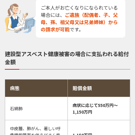
ご本人がお亡くなりになられている
場合には、
ご遺族（配偶者、子、父
母、孫、祖父母又は兄弟姉妹）から
の請求が可能
です。
建設型アスベスト健康被害の場合に支払われる給付
金額
病態
賠償金額
病状に応じて550万円〜
石綿肺
1,150万円
中皮腫、肺がん、著しい呼
吸機能障害を伴うびまん性
1,150万円