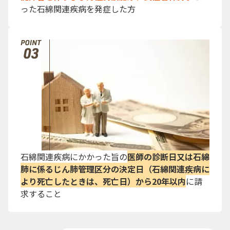
った石綿関連疾病を発症した方
石綿関連疾病にかかった旨の
医師の診断日又は石綿
肺に係るじん肺管理区分の決定日（石綿関連疾病に
より死亡したときは、死亡日）から20年以内
に請
求すること