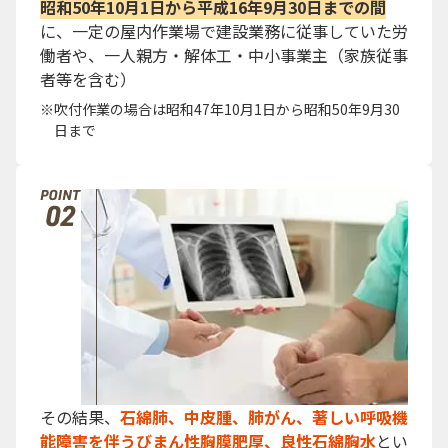
昭和50年10月1日から平成16年9月30日までの間
に、一定の屋内作業場で建設業務に従事していた労
働者や、一人親方・解体工・中小事業主（家族従事
者等を含む）
吹付作業の場合は昭和47年10月1日から昭和50年9月30
日まで
その結果、
石綿肺、中皮腫、肺がん、著しい呼吸機
能障害を伴うびまん性胸膜肥厚、良性石綿胸水
とい