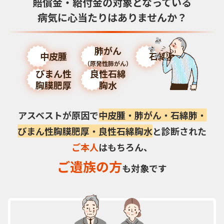
賠償金・給付金の対象となっている
病気に
心当たりはありませんか？
肺がん
中皮腫
石綿肺
（原発性肺がん）
びまん性
良性石綿
胸膜肥厚
胸水
アスベストが原因で
中皮腫・肺がん・石綿肺・
びまん性胸膜肥厚・良性石綿胸水
と診断された
ご本人
はもちろん、
ご遺族の方
も対象です