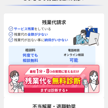
残業代請求
サービス残業
を
している
残業代の
金額が
少ない
残業代が出ない事に
納得がいかない
相談料
電話相談
何度でも
オンライン相談
可能
相談無料
不当解雇・退職勧奨