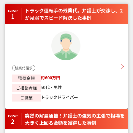
トラック運転手の残業代。弁護士が交渉し、2
case
1
か月弱でスピード解決した事例
残業代請求
約600万円
獲得金額
50代・男性
ご相談者様
トラックドライバー
ご職業
突然の解雇通告！弁護士の強気の主張で相場を
case
2
大きく上回る金額を獲得した事例