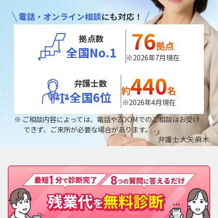
電話・オンライン相談
にも対応！
76
拠点数
拠点
全国No.1
※2026年7月現在
440
弁護士数
約
名
全国6位
※2026年4月現在
ご相談内容によっては、電話やZOOMでのご相談はお受け
できず、ご来所が必要な場合があります。
弁護士 大矢 麻木