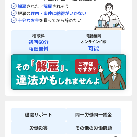
解雇
された／
解雇
されそう
解雇の
理由・条件に
納得がいかない
十分なお金
を貰ってから
辞めたい
相談料
電話相談
初回60分
オンライン相談
可能
相談無料
退職
サポート
同一労働
同一賃金
労働災害
その他の
労働問題