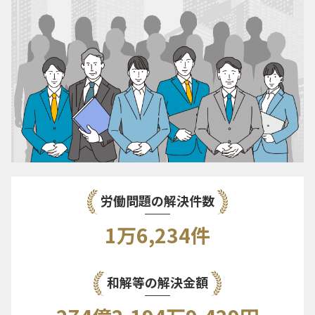
労働問題の解決件数
1万6,234件
和解等の解決金額