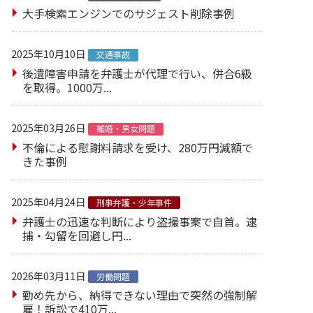
大手検索エンジンでのサジェスト削除事例
2025年10月10日
交通事故
後遺障害申請を弁護士が代理で行い、併合6級
を取得。1000万...
2025年03月26日
離婚・男女問題
不倫による慰謝料請求を受け、280万円減額で
きた事例
2025年04月24日
刑事弁護・少年事件
弁護士の迅速な判断により盗撮事案で自首。逮
捕・勾留を回避し円...
2026年03月11日
労働問題
勤め先から、納得できない理由で突然の強制解
雇！訴訟で410万...