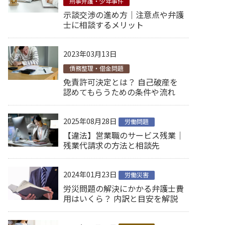
刑事弁護・少年事件
示談交渉の進め方｜注意点や弁護
士に相談するメリット
2023年03月13日
債務整理・借金問題
免責許可決定とは？ 自己破産を
認めてもらうための条件や流れ
2025年08月28日
労働問題
【違法】営業職のサービス残業│
残業代請求の方法と相談先
2024年01月23日
労働災害
労災問題の解決にかかる弁護士費
用はいくら？ 内訳と目安を解説