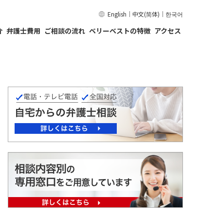
English
｜
中文(简体)
｜
한국어
介
弁護士費用
ご相談の流れ
ベリーベストの特徴
アクセス