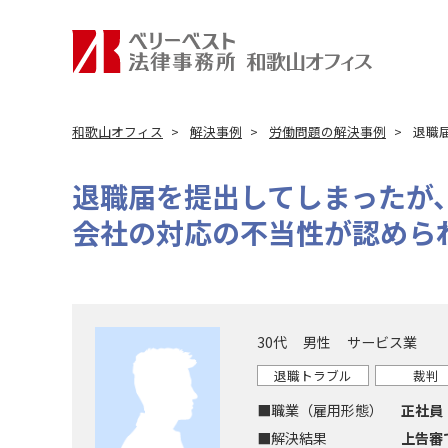
和歌山オフィス
解決事例
労働問題の解決事例
退職
退職届を提出してしまったが
会社の対応の不当性が認めら
30代
男性
サービス業
退職トラブル
裁判
■職業（雇用形態）
正社員
■解決結果
上告審