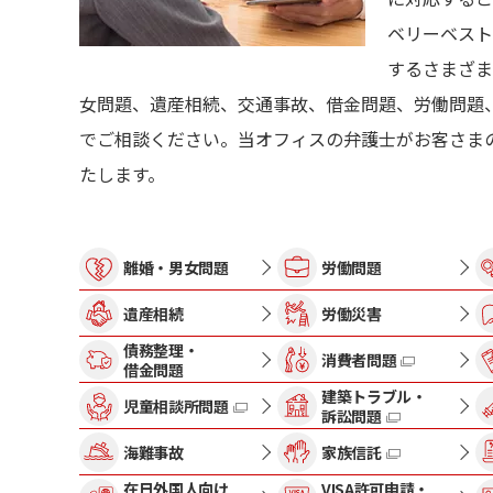
ベリーベスト
するさまざま
女問題、遺産相続、交通事故、借金問題、労働問題
でご相談ください。当オフィスの弁護士がお客さま
たします。
離婚・男女問題
労働問題
遺産相続
労働災害
債務整理・
消費者問題
借金問題
建築トラブル・
児童相談所問題
訴訟問題
海難事故
家族信託
在日外国人向け
VISA許可申請・