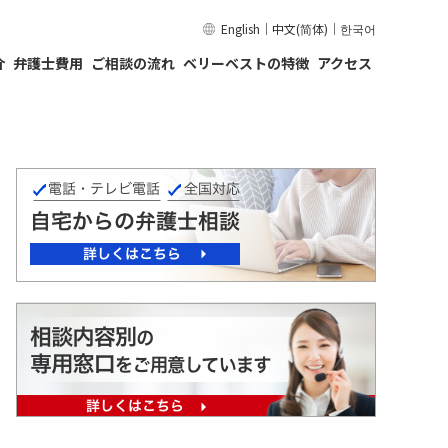
English
｜
中文(简体)
｜
한국어
介
弁護士費用
ご相談の流れ
ベリーベストの特徴
アクセス