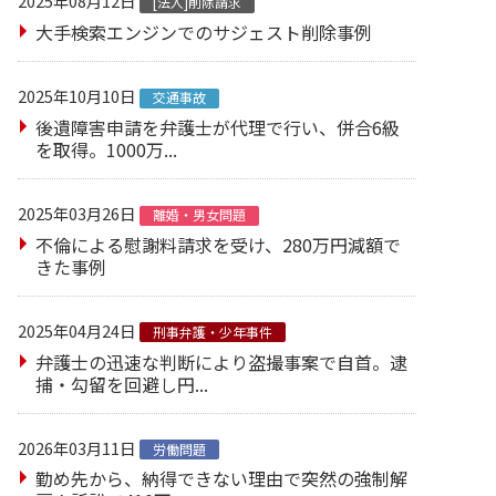
2025年08月12日
[法人]削除請求
大手検索エンジンでのサジェスト削除事例
2025年10月10日
交通事故
後遺障害申請を弁護士が代理で行い、併合6級
を取得。1000万...
2025年03月26日
離婚・男女問題
不倫による慰謝料請求を受け、280万円減額で
きた事例
2025年04月24日
刑事弁護・少年事件
弁護士の迅速な判断により盗撮事案で自首。逮
捕・勾留を回避し円...
2026年03月11日
労働問題
勤め先から、納得できない理由で突然の強制解