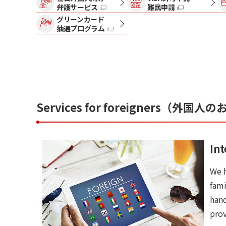
弁護サービス
難民申請
グリーンカード
抽選プログラム
Services for foreigners（
Int
We h
fami
hand
prov