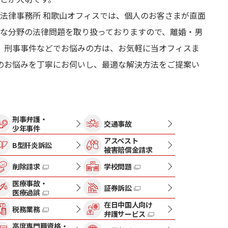
法律事務所 和歌山オフィスでは、個人のお客さまが直面
な分野の法律問題を取り扱っておりますので、離婚・男
、刑事事件などでお悩みの方は、お気軽に当オフィスま
のお悩みを丁寧にお伺いし、最適な解決方法をご提案い
刑事弁護・
交通事故
少年事件
アスベスト
B型肝炎訴訟
被害賠償金請求
削除請求
学校問題
医療事故・
証券訴訟
医療過誤
在日中国人向け
税務業務
弁護サービス
高度専門職資格・