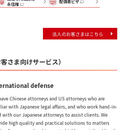
配偶者ビザ
永住権
法人のお客さまはこちら
外国人のお客さま向けサービス）
ernational defense
ave Chinese attorneys and US attorneys who are
liar with Japanese legal affairs, and who work hand-in-
 with our Japanese attorneys to assist clients. We
ide high quality and practical solutions to matters