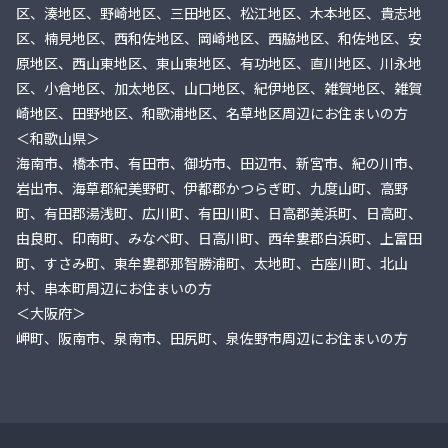
区、湊地区、野崎地区、三田地区、松江地区、木本地区、貴志地
区、楠見地区、西和佐地区、岡崎地区、西脇地区、和佐地区、安
原地区、西山東地区、東山東地区、有功地区、直川地区、川永地
区、小倉地区、加太地区、山口地区、紀伊地区、雑賀地区、雑賀
崎地区、田野地区、和歌浦地区、名草地区周辺にお住まいの方
＜和歌山県＞
海南市、橋本市、有田市、御坊市、田辺市、新宮市、紀の川市、
岩出市、海草郡紀美野町、伊都郡かつらぎ町、九度山町、高野
町、有田郡湯浅町、広川町、有田川町、日高郡美浜町、日高町、
由良町、印南町、みなべ町、日高川町、西牟婁郡白浜町、上富田
町、すさみ町、東牟婁郡那智勝浦町、太地町、古座川町、北山
村、串本町周辺にお住まいの方
＜大阪府＞
岬町、阪南市、泉南市、田尻町、泉佐野市周辺にお住まいの方