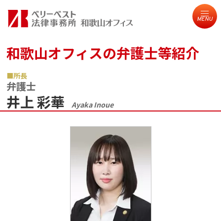
MENU
和歌山オフィスの弁護士等紹介
所長
弁護士
井上 彩華
Ayaka Inoue