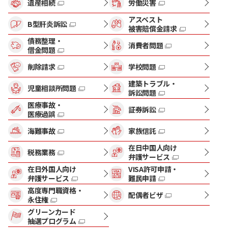
遺産相続
労働災害
アスベスト
B型肝炎訴訟
被害賠償金請求
債務整理・
消費者問題
借金問題
削除請求
学校問題
建築トラブル・
児童相談所問題
訴訟問題
医療事故・
証券訴訟
医療過誤
海難事故
家族信託
在日中国人向け
税務業務
弁護サービス
在日外国人向け
VISA許可申請・
弁護サービス
難民申請
高度専門職資格・
配偶者ビザ
永住権
グリーンカード
抽選プログラム