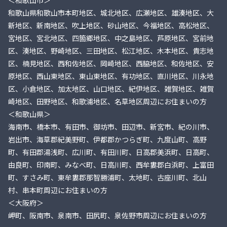
＜和歌山市＞
和歌山県和歌山市本町地区、城北地区、広瀬地区、雄湊地区、大
新地区、新南地区、吹上地区、砂山地区、今福地区、高松地区、
宮地区、宮北地区、四箇郷地区、中之島地区、芦原地区、宮前地
区、湊地区、野崎地区、三田地区、松江地区、木本地区、貴志地
区、楠見地区、西和佐地区、岡崎地区、西脇地区、和佐地区、安
原地区、西山東地区、東山東地区、有功地区、直川地区、川永地
区、小倉地区、加太地区、山口地区、紀伊地区、雑賀地区、雑賀
崎地区、田野地区、和歌浦地区、名草地区周辺にお住まいの方
＜和歌山県＞
海南市、橋本市、有田市、御坊市、田辺市、新宮市、紀の川市、
岩出市、海草郡紀美野町、伊都郡かつらぎ町、九度山町、高野
町、有田郡湯浅町、広川町、有田川町、日高郡美浜町、日高町、
由良町、印南町、みなべ町、日高川町、西牟婁郡白浜町、上富田
町、すさみ町、東牟婁郡那智勝浦町、太地町、古座川町、北山
村、串本町周辺にお住まいの方
＜大阪府＞
岬町、阪南市、泉南市、田尻町、泉佐野市周辺にお住まいの方