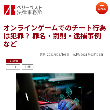
MENU
オンラインゲームでのチート行為
は犯罪？ 罪名・罰則・逮捕事例
など
更新:
2021年03月08日
公開:
2021年03月08日
その他
チート
犯罪