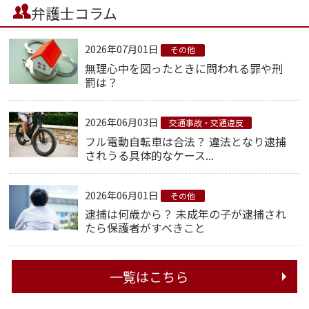
弁護士コラム
2026年07月01日
その他
無理心中を図ったときに問われる罪や刑
罰は？
2026年06月03日
交通事故・交通違反
フル電動自転車は合法？ 違法となり逮捕
されうる具体的なケース...
2026年06月01日
その他
逮捕は何歳から？ 未成年の子が逮捕され
たら保護者がすべきこと
一覧はこちら