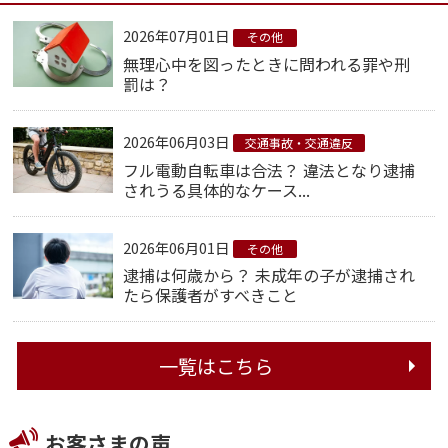
2026年07月01日
その他
無理心中を図ったときに問われる罪や刑
罰は？
2026年06月03日
交通事故・交通違反
フル電動自転車は合法？ 違法となり逮捕
されうる具体的なケース...
2026年06月01日
その他
逮捕は何歳から？ 未成年の子が逮捕され
たら保護者がすべきこと
一覧はこちら
お客さまの声