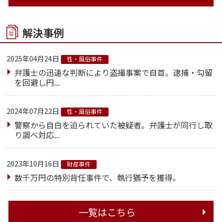
解決事例
2025年04月24日
性・風俗事件
弁護士の迅速な判断により盗撮事案で自首。逮捕・勾留
を回避し円...
2024年07月22日
性・風俗事件
警察から自白を迫られていた被疑者。弁護士が同行し取
り調べ対応...
2023年10月16日
財産事件
数千万円の特別背任事件で、執行猶予を獲得。
一覧はこちら