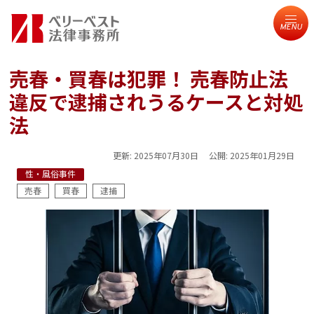
MENU
売春・買春は犯罪！ 売春防止法
違反で逮捕されうるケースと対処
法
更新:
2025年07月30日
公開:
2025年01月29日
性・風俗事件
売春
買春
逮捕