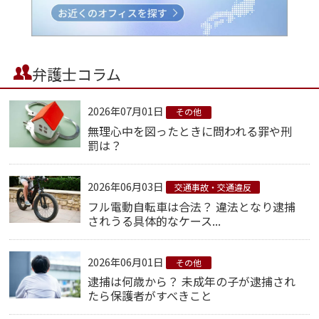
弁護士コラム
2026年07月01日
その他
無理心中を図ったときに問われる罪や刑
罰は？
2026年06月03日
交通事故・交通違反
フル電動自転車は合法？ 違法となり逮捕
されうる具体的なケース...
2026年06月01日
その他
逮捕は何歳から？ 未成年の子が逮捕され
たら保護者がすべきこと