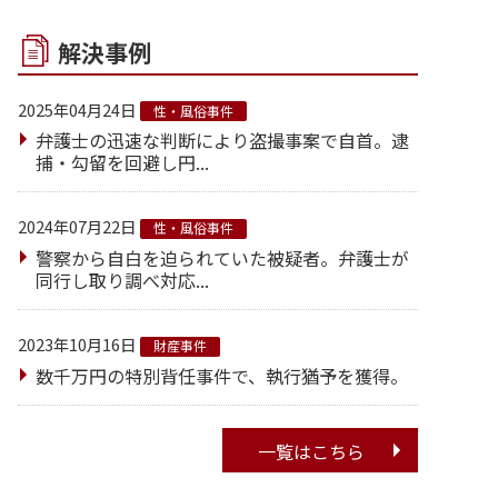
解決事例
2025年04月24日
性・風俗事件
弁護士の迅速な判断により盗撮事案で自首。逮
捕・勾留を回避し円...
2024年07月22日
性・風俗事件
警察から自白を迫られていた被疑者。弁護士が
同行し取り調べ対応...
2023年10月16日
財産事件
数千万円の特別背任事件で、執行猶予を獲得。
一覧はこちら