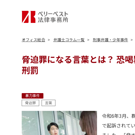
オフィス総合
弁護士コラム一覧
刑事弁護・少年事件
脅迫罪になる言葉とは？ 恐
刑罰
暴力事件
脅迫罪
言葉
令和6年3月、
で起訴されて