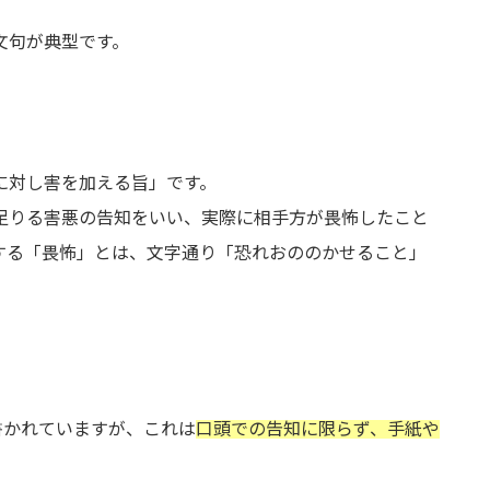
文句が典型です。
に対し害を加える旨」です。
足りる害悪の告知をいい、実際に相手方が畏怖したこと
する「畏怖」とは、文字通り「恐れおののかせること」
書かれていますが、これは
口頭での告知に限らず、手紙や