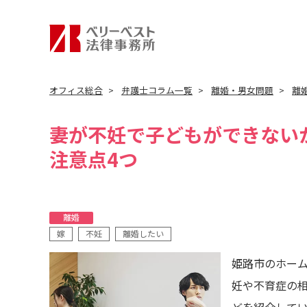
オフィス総合
弁護士コラム一覧
離婚・男女問題
離
妻が不妊で子どもができない
注意点4つ
離婚
嫁
不妊
離婚したい
姫路市のホー
妊や不育症の