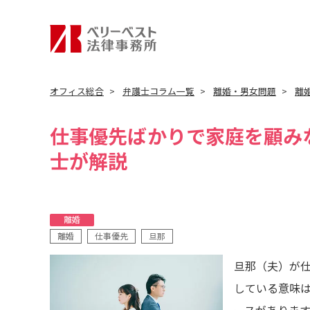
オフィス総合
弁護士コラム一覧
離婚・男女問題
離
仕事優先ばかりで家庭を顧み
士が解説
離婚
離婚
仕事優先
旦那
旦那（夫）が
している意味