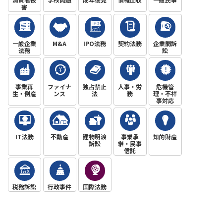
害
一般企業
M&A
IPO法務
契約法務
企業間訴
法務
訟
事業再
ファイナ
独占禁止
人事・労
危機管
生・倒産
ンス
法
務
理・不祥
事対応
IT法務
不動産
建物明渡
事業承
知的財産
訴訟
継・民事
信託
税務訴訟
行政事件
国際法務