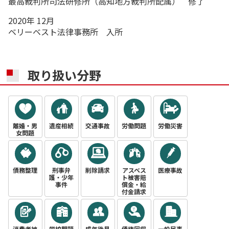
最高裁判所司法研修所（高知地方裁判所配属） 修了
2020年 12月
ベリーベスト法律事務所 入所
取り扱い分野
離婚・男
遺産相続
交通事故
労働問題
労働災害
女問題
債務整理
刑事弁
削除請求
アスベス
医療事故
護・少年
ト被害賠
事件
償金・給
付金請求
消費者被
学校問題
成年後見
債権回収
一般民事