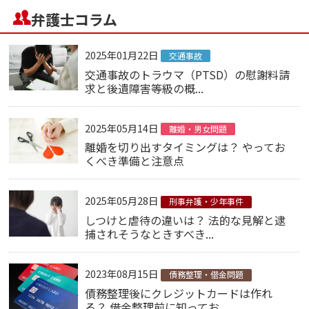
弁護士コラム
2025年01月22日
交通事故
交通事故のトラウマ（PTSD）の慰謝料請
求と後遺障害等級の概...
2025年05月14日
離婚・男女問題
離婚を切り出すタイミングは？ やってお
くべき準備と注意点
2025年05月28日
刑事弁護・少年事件
しつけと虐待の違いは？ 法的な見解と逮
捕されそうなときすべき...
2023年08月15日
債務整理・借金問題
債務整理後にクレジットカードは作れ
る？ 借金整理前に知ってお...