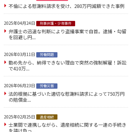
不倫による慰謝料請求を受け、280万円減額できた事例
2025年04月24日
刑事弁護・少年事件
弁護士の迅速な判断により盗撮事案で自首。逮捕・勾留
を回避し円...
2026年03月11日
労働問題
勤め先から、納得できない理由で突然の強制解雇！訴訟
で410万...
2026年06月23日
労働災害
法的根拠に基づいた適切な慰謝料請求によって750万円
の賠償金...
2025年02月25日
遺産相続
士業間で連携しながら、遺産相続に関する一連の手続き
を請け負っ...