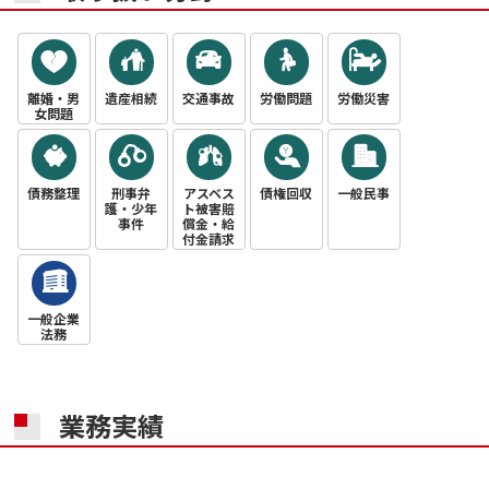
離婚・男
遺産相続
交通事故
労働問題
労働災害
女問題
債務整理
刑事弁
アスベス
債権回収
一般民事
護・少年
ト被害賠
事件
償金・給
付金請求
一般企業
法務
業務実績