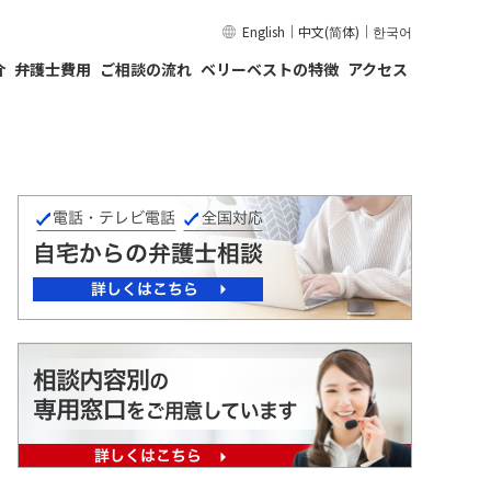
English
｜
中文(简体)
｜
한국어
介
弁護士費用
ご相談の流れ
ベリーベストの特徴
アクセス