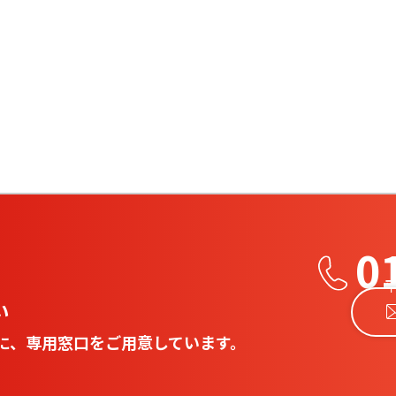
0
平
い
に、専用窓口をご用意しています。