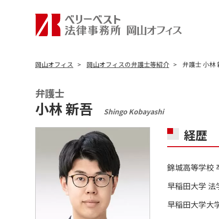
岡山オフィス
岡山オフィスの弁護士等紹介
弁護士 小林 新吾
弁護士
小林 新吾
Shingo Kobayashi
経歴
錦城高等学校 
早稲田大学 法
早稲田大学大