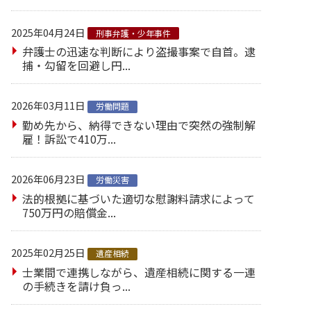
2025年04月24日
刑事弁護・少年事件
弁護士の迅速な判断により盗撮事案で自首。逮
捕・勾留を回避し円...
2026年03月11日
労働問題
勤め先から、納得できない理由で突然の強制解
雇！訴訟で410万...
2026年06月23日
労働災害
法的根拠に基づいた適切な慰謝料請求によって
750万円の賠償金...
2025年02月25日
遺産相続
士業間で連携しながら、遺産相続に関する一連
の手続きを請け負っ...