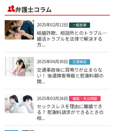
弁護士コラム
2025年02月12日
一般民事
結婚詐欺、相談所とのトラブル…
婚活トラブルを法律で解決する
方...
2025年04月30日
交通事故
交通事故後に耳鳴りが止まらな
い！ 後遺障害等級と慰謝料額の
関...
2025年03月26日
離婚・男女問題
セックスレスを理由に離婚でき
る？ 慰謝料請求ができるときの
相...