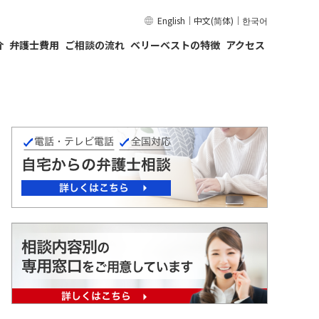
English
｜
中文(简体)
｜
한국어
介
弁護士費用
ご相談の流れ
ベリーベストの特徴
アクセス