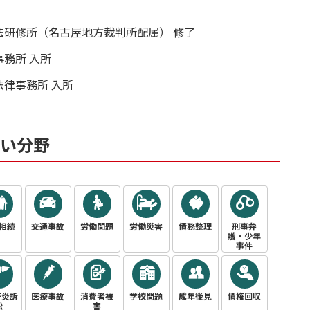
法研修所（名古屋地方裁判所配属） 修了
務所 入所
律事務所 入所
い分野
相続
交通事故
労働問題
労働災害
債務整理
刑事弁
護・少年
事件
肝炎訴
医療事故
消費者被
学校問題
成年後見
債権回収
訟
害