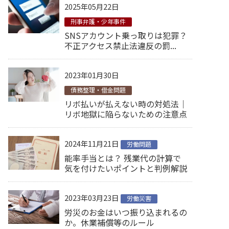
2025年05月22日
刑事弁護・少年事件
SNSアカウント乗っ取りは犯罪？
不正アクセス禁止法違反の罰...
2023年01月30日
債務整理・借金問題
リボ払いが払えない時の対処法｜
リボ地獄に陥らないための注意点
2024年11月21日
労働問題
能率手当とは？ 残業代の計算で
気を付けたいポイントと判例解説
2023年03月23日
労働災害
労災のお金はいつ振り込まれるの
か。休業補償等のルール