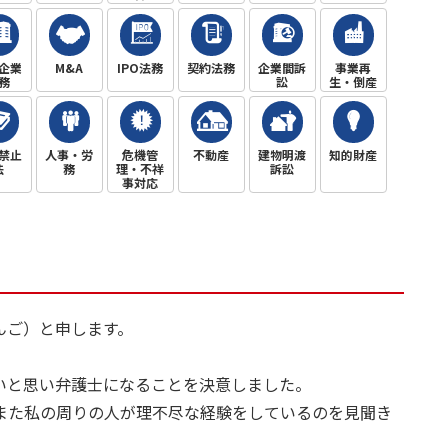
企業
M&A
IPO法務
契約法務
企業間訴
事業再
務
訟
生・倒産
禁止
人事・労
危機管
不動産
建物明渡
知的財産
法
務
理・不祥
訴訟
事対応
んご）と申します。
いと思い弁護士になることを決意しました。
また私の周りの人が理不尽な経験をしているのを見聞き