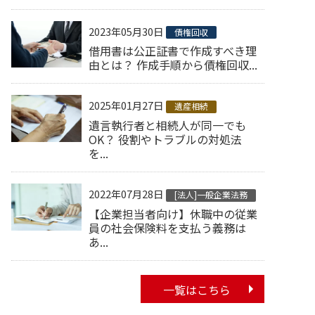
2023年05月30日
債権回収
借用書は公正証書で作成すべき理
由とは？ 作成手順から債権回収...
2025年01月27日
遺産相続
遺言執行者と相続人が同一でも
OK？ 役割やトラブルの対処法
を...
2022年07月28日
[法人]一般企業法務
【企業担当者向け】休職中の従業
員の社会保険料を支払う義務は
あ...
一覧はこちら