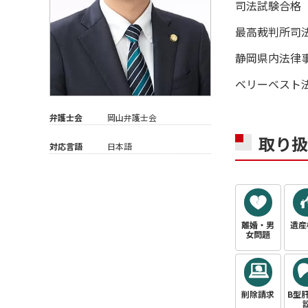
司法試験合格
最高裁判所司
静岡県内法律事
ベリーベスト法
弁護士会
岡山弁護士会
取り扱
対応言語
日本語
離婚・男
遺産
女問題
削除請求
B型