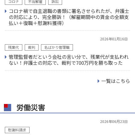
コロナ
不当解雇
訴訟
コロナ禍で自主退職の書類に署名させられたが、弁護士
の対応により、完全勝訴！（解雇期間中の賃金の全額支
払い＋復職＋慰謝料獲得）
2026年01月16日
残業代
裁判
名ばかり管理職
管理監督者だという会社の言い分で、残業代が支払われ
ない！弁護士の対応で、裁判で700万円を勝ち取った
一覧はこちら
労働災害
2026年06月23日
慰謝料請求