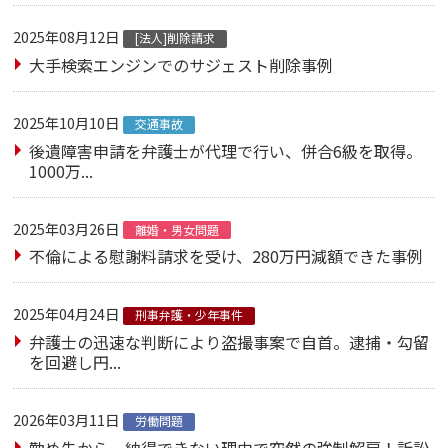
2025年08月12日
[法人]削除請求
大手検索エンジンでのサジェスト削除事例
2025年10月10日
交通事故
後遺障害申請を弁護士が代理で行い、併合6級を取得。
1000万...
2025年03月26日
離婚・男女問題
不倫による慰謝料請求を受け、280万円減額できた事例
2025年04月24日
刑事弁護・少年事件
弁護士の迅速な判断により盗撮事案で自首。逮捕・勾留
を回避し円...
2026年03月11日
労働問題
勤め先から、納得できない理由で突然の強制解雇！訴訟