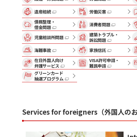
遺産相続
労働災害
債務整理・
消費者問題
借金問題
建築トラブル・
児童相談所問題
訴訟問題
海難事故
家族信託
在日外国人向け
VISA許可申請・
弁護サービス
難民申請
グリーンカード
抽選プログラム
Services for foreigners（
Int