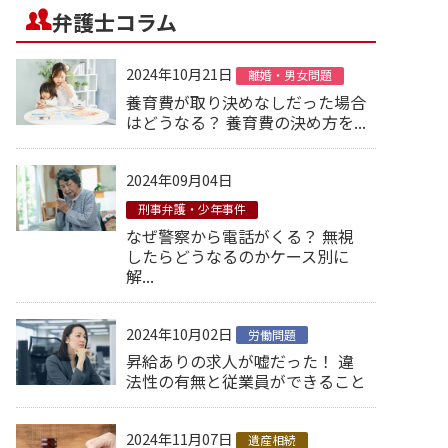
弁護士コラム
2024年10月21日
離婚・男女問題
養育費が取り決めなしだった場合
はどうなる？ 養育費の決め方を...
2024年09月04日
刑事弁護・少年事件
なぜ警察から電話がくる？ 無視
したらどうなるのかケース別に
解...
2024年10月02日
労働問題
昇給ありの求人が嘘だった！ 違
法性の有無と従業員ができること
2024年11月07日
遺産相続