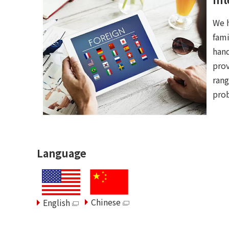
We h
fami
hand
prov
rang
prob
Language
Chinese
English