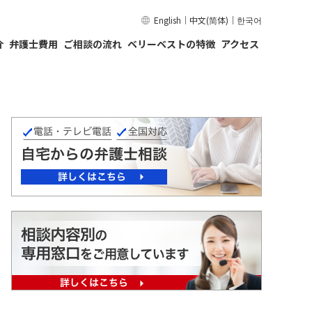
English
｜
中文(简体)
｜
한국어
介
弁護士費用
ご相談の流れ
ベリーベストの特徴
アクセス