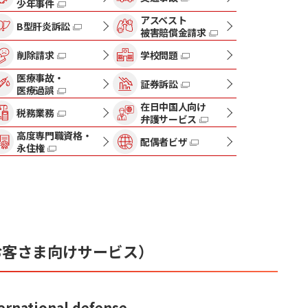
少年事件
アスベスト
B型肝炎訴訟
被害賠償金請求
削除請求
学校問題
医療事故・
証券訴訟
医療過誤
在日中国人向け
税務業務
弁護サービス
高度専門職資格・
配偶者ビザ
永住権
外国人のお客さま向けサービス）
ernational defense