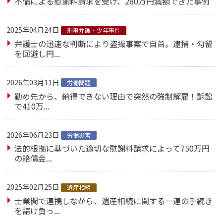
不倫による慰謝料請求を受け、280万円減額できた事例
2025年04月24日
刑事弁護・少年事件
弁護士の迅速な判断により盗撮事案で自首。逮捕・勾留
を回避し円...
2026年03月11日
労働問題
勤め先から、納得できない理由で突然の強制解雇！訴訟
で410万...
2026年06月23日
労働災害
法的根拠に基づいた適切な慰謝料請求によって750万円
の賠償金...
2025年02月25日
遺産相続
士業間で連携しながら、遺産相続に関する一連の手続き
を請け負っ...