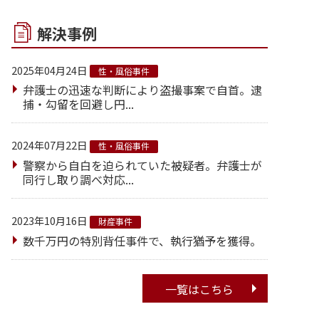
解決事例
2025年04月24日
性・風俗事件
弁護士の迅速な判断により盗撮事案で自首。逮
捕・勾留を回避し円...
2024年07月22日
性・風俗事件
警察から自白を迫られていた被疑者。弁護士が
同行し取り調べ対応...
2023年10月16日
財産事件
数千万円の特別背任事件で、執行猶予を獲得。
一覧はこちら