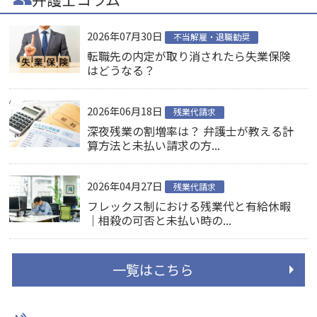
2026年07月30日
不当解雇・退職勧奨
転職先の内定が取り消されたら失業保険
はどうなる？
2026年06月18日
残業代請求
深夜残業の割増率は？ 弁護士が教える計
算方法と未払い請求の方...
2026年04月27日
残業代請求
フレックス制における残業代と有給休暇
｜相殺の可否と未払い時の...
一覧はこちら