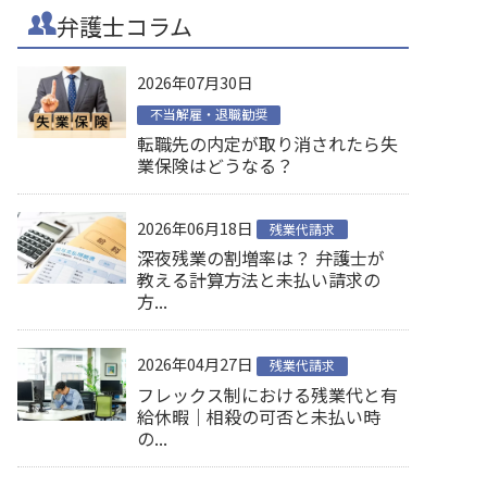
弁護士コラム
2026年07月30日
不当解雇・退職勧奨
転職先の内定が取り消されたら失
業保険はどうなる？
2026年06月18日
残業代請求
深夜残業の割増率は？ 弁護士が
教える計算方法と未払い請求の
方...
2026年04月27日
残業代請求
フレックス制における残業代と有
給休暇｜相殺の可否と未払い時
の...