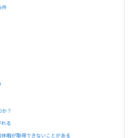
条件
う
のか？
がれる
給休暇が取得できないことがある